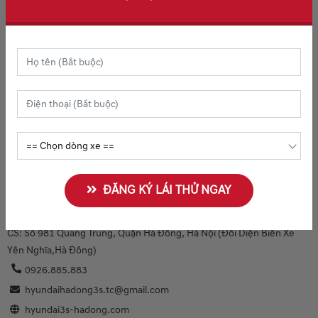
QUÝ KHÁCH CẦN TÌM THÊM
THÔNG TIN
Đăng ký lái thử
Bảng giá xe Hyundai
Chương trình khuyến mãi
HYUNDAI HÀ ĐÔNG
ĐĂNG KÝ LÁI THỬ NGAY
Địa chỉ Showroom Hyundai Hà Đông 3S:
CS: Số 981 Quang Trung, Quận Hà Đông, Hà Nội (Đối Diện Biến Xe
Yên Nghĩa,Hà Đông)
0926.885.883
hyundaihadong3s.tc@gmail.com
hyundai3s-hadong.com