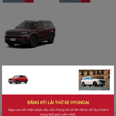
New Hyundai
SantaFe Calligraphy 2.5 Turbo
2026
1,200,000,000 VND
1,365,000,000 VND
Khám phá
ĐĂNG KÝ! LÁI THỬ XE HYUNDAI
Ngay sau khi nhận được yêu cầu Chúng tôi sẽ liên hệ lại với Quý khách
trong thời gian sớm nhất..