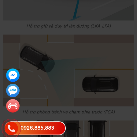
Hỗ trợ giữ và duy trì làn đường (LKA-LFA)
Hỗ trợ phòng tránh va chạm phía trước (FCA)
0926.885.883