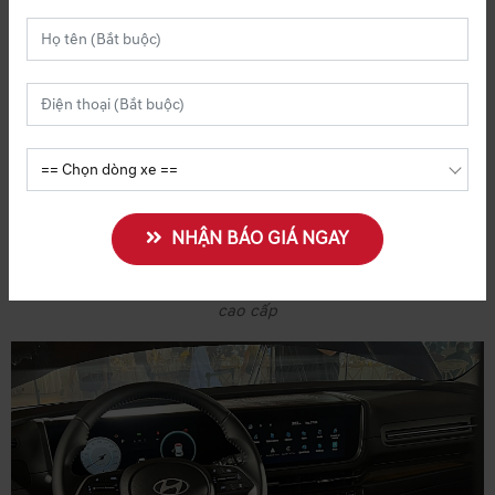
ĐĂNG KÝ LÁI THỬ NGAY
NHẬN BÁO GIÁ NGAY
Vô lăng của Hyundai Creta 2026 có thiết kế hiện đại, bọc da
cao cấp