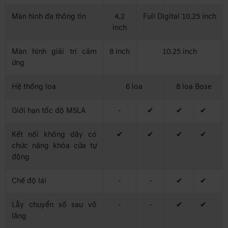
Màn hình đa thông tin
4.2
Full Digital 10.25 inch
inch
Màn hình giải trí cảm
8 inch
10.25 inch
ứng
Hệ thống loa
6 loa
8 loa Bose
Giới hạn tốc độ MSLA
-
✔
✔
✔
Kết nối không dây có
✔
✔
✔
✔
chức năng khóa cửa tự
động
Chế độ lái
-
-
✔
✔
Lẫy chuyển số sau vô
-
-
✔
✔
lăng