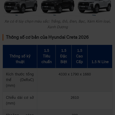
Xe có 6 tùy chọn màu sắc: Trắng, Đỏ, Đen, Bạc, Xám Kim loại,
Xanh Dương
Thông số cơ bản của Hyundai Creta 2026
1.5
1.5
1.5
Thông số kỹ
Tiêu
Đặc
Cao
thuật
chuẩn
Biệt
Cấp
1.5 N Line
Kích thước tổng
4330 x 1790 x 1660
thể (DxRxC)
(mm)
Chiều dài cơ sở
2610
(mm)