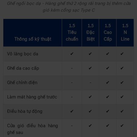
Ghế ngồi bọc dạ - Hàng ghế thứ 2 rộng rãi trang bị thêm cửa
gió kèm cổng sạc Type C
1.5
1.5
1.5
1.5
Tiêu
Đặc
Cao
N
Thông số kỹ thuật
chuẩn
Biệt
Cấp
Line
Vô lăng bọc da
✔
✔
✔
✔
Ghế da cao cấp
-
✔
✔
✔
Ghế chỉnh điện
-
-
✔
✔
Làm mát hàng ghế trước
-
✔
✔
✔
Điều hòa tự động
✔
✔
✔
✔
Cửa gió điều hòa hàng
-
✔
✔
✔
ghế sau