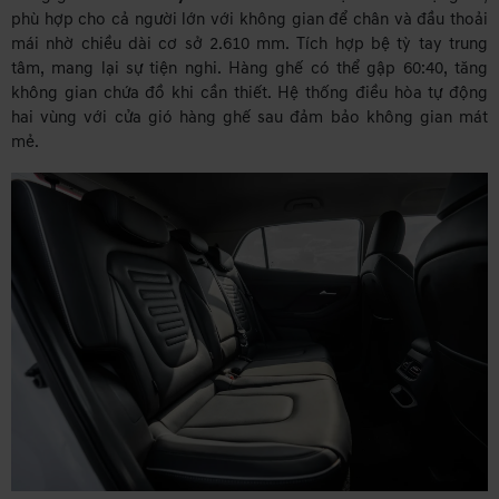
phù hợp cho cả người lớn với không gian để chân và đầu thoải
mái nhờ chiều dài cơ sở 2.610 mm. Tích hợp bệ tỳ tay trung
tâm, mang lại sự tiện nghi. Hàng ghế có thể gập 60:40, tăng
không gian chứa đồ khi cần thiết. Hệ thống điều hòa tự động
hai vùng với cửa gió hàng ghế sau đảm bảo không gian mát
mẻ.