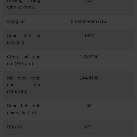
Khoảng sáng
200
gầm xe (mm)
Động cơ
Smartstream G1.5
Dung tích xi
1497
lanh (cc)
Công suất cực
115/6300
đại (PS/rpm)
Mô men xoắn
144/4500
cực đại
(Nm/rpm)
Dung tích bình
40
nhiên liệu (Lít)
Hộp số
CVT