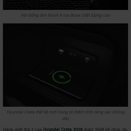
Hệ thống âm thanh 6 loa Bose chất lượng cao
Hyundai Creta thế hệ mới trang bị thêm tính năng sạc không
dây
Hàng ghế thứ 2 của
Hyundai Creta 2026
được thiết kế rộng rãi,