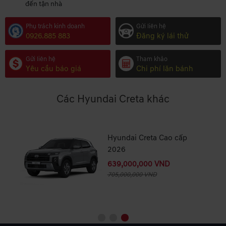
đến tận nhà
Phụ trách kinh doanh
Gửi liên hệ
0926.885 883
Đăng ký lái thử
Gửi liên hệ
Tham khảo
Yêu cầu báo giá
Chi phí lăn bánh
Các Hyundai Creta khác
ẩn
Hyundai Creta Cao cấp
2026
639,000,000 VND
705,000,000 VND