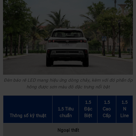
Đèn báo rẽ LED mang hiệu ứng dòng chảy, kèm với đó phần ốp
hông được sơn màu đỏ đặc trưng nổi bật
1.5
1.5
1.5
1.5 Tiêu
Đặc
Cao
N
Thông số kỹ thuật
chuẩn
Biệt
Cấp
Line
Ngoại thất